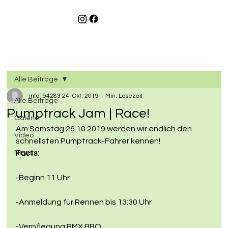
Alle Beiträge
info194283
24. Okt. 2019
1 Min. Lesezeit
Alle Beiträge
Pumptrack Jam | Race!
Galerie
Am Samstag 26.10.2019 werden wir endlich den 
Video
schnellsten Pumptrack-Fahrer kennen!
News
Facts:
-Beginn 11 Uhr
-Anmeldung für Rennen bis 13:30 Uhr
-Verpflegung BMX BBQ