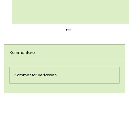
Kommentare
Kommentar verfassen...
In Biberach soll Pumptrack enstehen