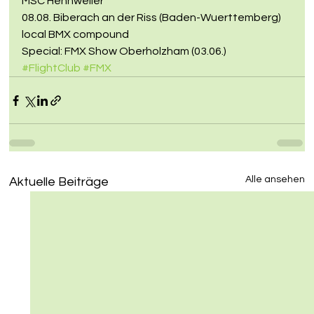
MSC Hennweiler
08.08. Biberach an der Riss (Baden-Wuerttemberg) 
local BMX compound
Special: FMX Show Oberholzham (03.06.)
#FlightClub
#FMX
Alle ansehen
Aktuelle Beiträge