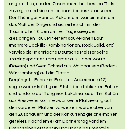
angetreten, um den Zuschauern ihre besten Tricks 
zu zeigen und sich untereinander auszutauschen.
Der Thüringer Hannes Ackermann war einmal mehr 
das Maß der Dinge und sicherte sich mit der 
Traumnote 1,0 den dritten Tagessieg der 
diesjährigen Tour. Mit einem souveränen Lauf 
(mehrere Backflip-Kombinationen, Rock Solid, etc) 
verwies der mehrfache Deutsche Meister seine 
Trainingspartner Tom Ferber aus Donauwörth 
(Bayern) und Sven Schmid aus Waldhausen (Baden-
Württemberg) auf die Plätze.
Der jüngste Fahrer im Feld, Luc Ackermann (12), 
sägte weiter kräftig am Stuhl der etablierten Fahrer 
und landete auf Rang vier. Lokalmatador Tim Schön 
aus Riesweiler konnte zwar keine Platzierung auf 
den vorderen Plätzen vorweisen, wurde aber von 
den Zuschauern und der Konkurrenz gleichermaßen 
gefeiert. Nachdem er am Donnerstag vor dem 
Event seinen ersten Sprung über eine Freestyle 