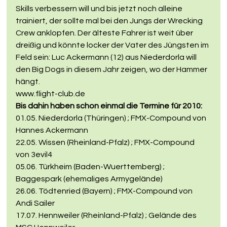
Skills verbessern will und bis jetzt noch alleine 
trainiert, der sollte mal bei den Jungs der Wrecking 
Crew anklopfen. Der älteste Fahrer ist weit über 
dreißig und könnte locker der Vater des Jüngsten im 
Feld sein: Luc Ackermann (12) aus Niederdorla will 
den Big Dogs in diesem Jahr zeigen, wo der Hammer 
hängt.
www.flight-club.de
Bis dahin haben schon einmal die Termine für 2010:
01.05. Niederdorla (Thüringen) ; FMX-Compound von 
Hannes Ackermann
22.05. Wissen (Rheinland-Pfalz) ; FMX-Compound 
von 3evil4
05.06. Türkheim (Baden-Wuerttemberg) ; 
Baggespark (ehemaliges Armygelände)
26.06. Tödtenried (Bayern) ; FMX-Compound von 
Andi Sailer
17.07. Hennweiler (Rheinland-Pfalz) ; Gelände des 