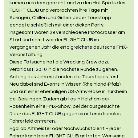
kamen aus dem ganzen Land zu den Hot Spots des 
FLIGHT CLUB und verbrachten ihre Tage mit 
Springen, Chillen und Grillen. Jeder Tourstopp 
eendete schließlich mit einer dicken Party. 
Insgesamt waren 29 verschiedene Motocrosser am 
Start und somit war der FLIGHT CLUB im 
vergangenen Jahr die erfolgreichste deutsche FMX-
Veranstaltung.
Diese Tatsache hat die Wrecking Crew dazu 
veranlasst, 2010 in die nächste Runde zu gehen. 
Anfang des Jahres standen die Tourstopps fest. 
Neu dabei sind Events in Wissen (Rheinland-Pfalz) 
und auf einer ehemaligen US-Army-Base in Türkheim 
bei Geislingen. Zudem gibt es in Holzham bei 
Rosenheim eine FMX-Show, bei der ausgesuchte 
Rider des FLIGHT CLUB gegen ein internationales 
Fahrerfeld antreten.
Egal ob Altmeister oder Nachwuchstalent – jeder 
Fahrer kann beim FLIGHT CLUB antreten. Wer seine 